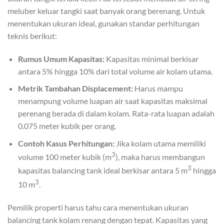
meluber keluar tangki saat banyak orang berenang. Untuk
menentukan ukuran ideal, gunakan standar perhitungan
teknis berikut:
Rumus Umum Kapasitas:
Kapasitas minimal berkisar
antara 5% hingga 10% dari total volume air kolam utama.
Metrik Tambahan Displacement:
Harus mampu
menampung volume luapan air saat kapasitas maksimal
perenang berada di dalam kolam. Rata-rata luapan adalah
0.075 meter kubik per orang.
Contoh Kasus Perhitungan:
Jika kolam utama memiliki
3
volume 100 meter kubik (m
), maka harus membangun
3
kapasitas balancing tank ideal berkisar antara 5 m
hingga
3
10 m
.
Pemilik properti harus tahu cara menentukan ukuran
balancing tank kolam renang dengan tepat. Kapasitas yang