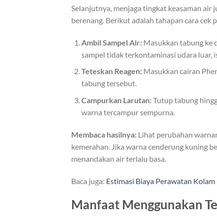
Selanjutnya, menjaga tingkat keasaman air ju
berenang. Berikut adalah tahapan cara cek 
Ambil Sampel Air:
Masukkan tabung ke da
sampel tidak terkontaminasi udara luar, i
Teteskan Reagen:
Masukkan cairan Pheno
tabung tersebut.
Campurkan Larutan:
Tutup tabung hingg
warna tercampur sempurna.
Membaca hasilnya:
Lihat perubahan warnan
kemerahan. Jika warna cenderung kuning ber
menandakan air terlalu basa.
Baca juga:
Estimasi Biaya Perawatan Kolam 
Manfaat Menggunakan Tes