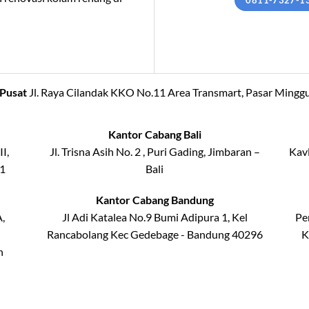
Pusat
Jl. Raya Cilandak KKO No.11 Area Transmart, Pasar Minggu
Kantor Cabang Bali
II,
Jl. Trisna Asih No. 2 , Puri Gading, Jimbaran –
Kavl
21
Bali
Kantor Cabang Bandung
,
Jl Adi Katalea No.9 Bumi Adipura 1, Kel
Pe
Rancabolang Kec Gedebage - Bandung 40296
K
h