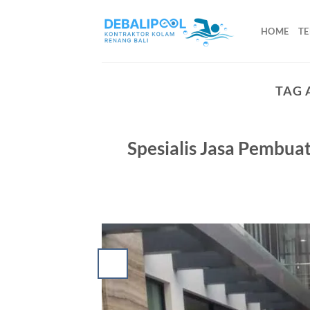
Skip
to
HOME
TE
content
TAG 
Spesialis Jasa Pembua