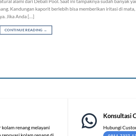
tural alami dari Debali Pool. Saat ini tampaknya sudah banyak ya
ng. Kandungan kaporit berlebih bisa memberikan iritasi di mata,
ya. Jika Anda […]
CONTINUE READING
→
Konsultasi 
or kolam renang melayani
Hubungi Custom
renovasi kolam renang di
0811-7327-1