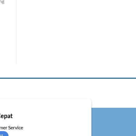
ng
Cepat
er Service
31