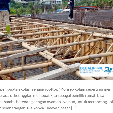
k pembuatan kolam renang rooftop? Konsep kolam seperti ini me
berada di ketinggian membuat kita sebagai pemilik rumah bisa
tas sambil berenang dengan nyaman. Namun, untuk merancang ko
eh sembarangan. Risikonya lumayan besar, […]