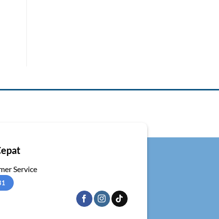
Cepat
er Service
31