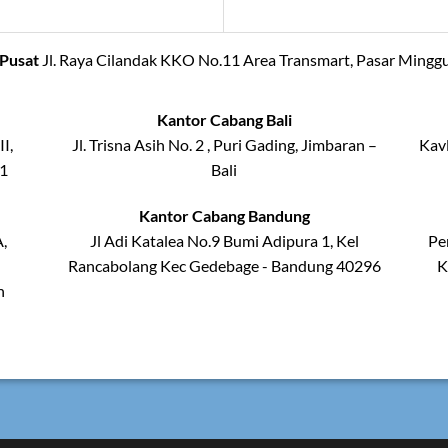
Pusat
Jl. Raya Cilandak KKO No.11 Area Transmart, Pasar Minggu
Kantor Cabang Bali
II,
Jl. Trisna Asih No. 2 , Puri Gading, Jimbaran –
Kavl
21
Bali
Kantor Cabang Bandung
,
Jl Adi Katalea No.9 Bumi Adipura 1, Kel
Pe
Rancabolang Kec Gedebage - Bandung 40296
K
h